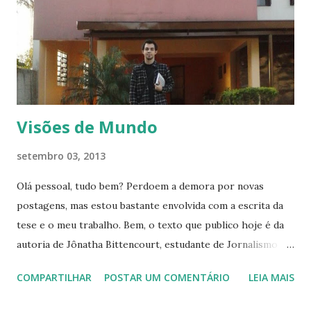
s
Visões de Mundo
setembro 03, 2013
Olá pessoal, tudo bem? Perdoem a demora por novas
postagens, mas estou bastante envolvida com a escrita da
tese e o meu trabalho. Bem, o texto que publico hoje é da
autoria de Jônatha Bittencourt, estudante de Jornalismo
(UFRGS), âncora da Bandnews FM Porto Alegre e repórter
COMPARTILHAR
POSTAR UM COMENTÁRIO
LEIA MAIS
da Rádio Bandeirantes RS. O texto foi primeiramente
publicado no blog Três Gotinhas , da minha amiga Mariana,