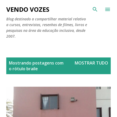
Pular para o conteúdo principal
VENDO VOZES
Blog destinado a compartilhar material relativo
a cursos, entrevistas, resenhas de filmes, livros e
pesquisas na área da educação inclusiva, desde
2007.
P
Mostrando postagens com
MOSTRAR TUDO
o
o rótulo
braile
s
t
a
g
e
n