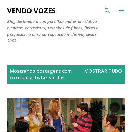
Pular para o conteúdo principal
VENDO VOZES
Blog destinado a compartilhar material relativo
a cursos, entrevistas, resenhas de filmes, livros e
pesquisas na área da educação inclusiva, desde
2007.
P
Mostrando postagens com
MOSTRAR TUDO
o
o rótulo
artistas surdos
s
t
a
g
e
n