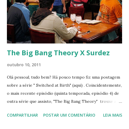
s
The Big Bang Theory X Surdez
outubro 10, 2011
Olá pessoal, tudo bem? Há pouco tempo fiz uma postagem
sobre a série " Switched at Birth" (aqui) . Coincidentemente,
o mais recente episódio (quinta temporada, episódio 4) de
outra série que assisto, "The Big Bang Theory" trouxe a
mesma atriz, Katie Leclerc, para fazer o papel de uma moça
COMPARTILHAR
POSTAR UM COMENTÁRIO
LEIA MAIS
chamada Emily, uma surda que começa a namorar Raj. Como
tem dificuldades de se comunicar com mulheres - a menos