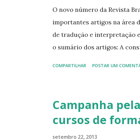
e
O novo número da Revista Bras
n
importantes artigos na área d
s
de tradução e interpretação 
o sumário dos artigos: A con
teses de doutorado produzida
COMPARTILHAR
POSTAR UM COMENT
de Araújo Objetos de aprendi
curta-metragem e o ensino de 
Santos, Angela Nediane dos 
Campanha pela 
contato: os empréstimos lingu
cursos de form
Rodrigues, Isabel Cristina; 
de línguas para alunos surdos
setembro 22, 2013