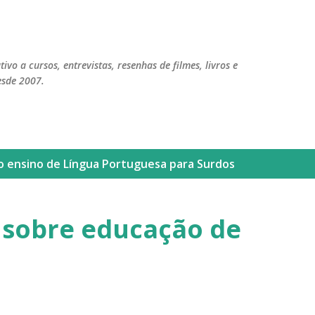
Pular para o conteúdo principal
ivo a cursos, entrevistas, resenhas de filmes, livros e
esde 2007.
lo
ensino de Língua Portuguesa para Surdos
 sobre educação de