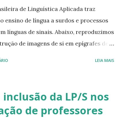
ileira de Linguística Aplicada traz
o ensino de língua a surdos e processos
em línguas de sinais. Abaixo, reproduzimos
strução de imagens de si em epígrafes de
s por surdos Ribeiro, Maria Clara Maciel
ÁRIO
LEIA MAIS
zagem para o ensino de línguas: vídeos de
Libras - Lebedeff, Tatiana Bolivar;
Práticas sociais entre línguas em
inclusão da LP/S nos
ísticos do português à Libras -
ação de professores
Baalbaki, Angela Corrêa Ferreira Ensino
 no Brasil na interseção dos discursos -