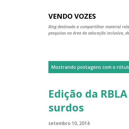
VENDO VOZES
Blog destinado a compartilhar material relat
pesquisas na área da educação inclusiva, d
P
Mostrando postagens com o rótu
o
s
Edição da RBLA
t
surdos
a
g
setembro 10, 2014