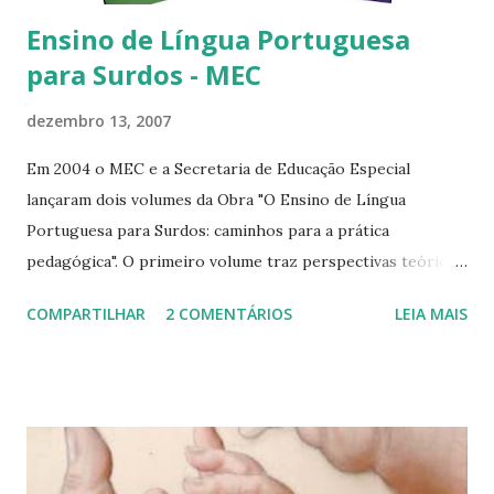
dessas IESs...
Ensino de Língua Portuguesa
para Surdos - MEC
dezembro 13, 2007
Em 2004 o MEC e a Secretaria de Educação Especial
lançaram dois volumes da Obra "O Ensino de Língua
Portuguesa para Surdos: caminhos para a prática
pedagógica". O primeiro volume traz perspectivas teóricas
da Língua Portuguesa e da Língua de Sinais, história,
COMPARTILHAR
2 COMENTÁRIOS
LEIA MAIS
educação. O segundo volume traz idéias de oficinas para
essa disciplina. Bem interessante, embora não tão
profundo, mas com ricas referências e um bom começo
para quem quer se especializar ou saber mais sobre essa
área. Disponibilizo aqui para aqueles que querem baixar, em
PDF. Volume 1 (clique aqui) Volume 2 (clique aqui) Abraços!!!