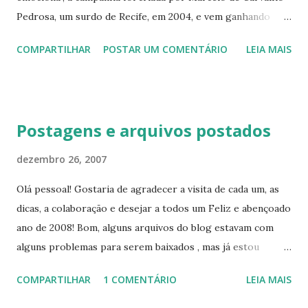
Pedrosa, um surdo de Recife, em 2004, e vem ganhando
muitos adeptos desde então. A idéia é fazer valer um
COMPARTILHAR
POSTAR UM COMENTÁRIO
LEIA MAIS
projeto de lei já existente que torna obrigatória a presença
de legendas em produções nacionais, uma grande conquista
da comunidade surda a favor da inclusão! O site da
campanha é http://www.legendanacional.com.br/ , e lá você
Postagens e arquivos postados
pode obter mais informações sobre ela, adquirir produtos
para divulgar a campanha, baixar arquivos, banners e
dezembro 26, 2007
selinhos como esse que existe no nosso blog. Também é
Olá pessoal! Gostaria de agradecer a visita de cada um, as
possível ver fotos de pessoas famosas que aderiram à
dicas, a colaboração e desejar a todos um Feliz e abençoado
campanha. Conheça e divulgue essa idéia! Uma amostra do
ano de 2008! Bom, alguns arquivos do blog estavam com
site da campanha:
alguns problemas para serem baixados , mas já estou
resolvendo e publicando novamente as postagens com
COMPARTILHAR
1 COMENTÁRIO
LEIA MAIS
arquivos para baixar. Talvez algum arquivo das primeiras
postagens ainda não esteja disponível, pois comecei a