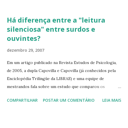
protege, nos nutre e nos ama, desde o ventre de nossa
mãe! Imagens: http://www.annegeddes.com/
Há diferença entre a "leitura
silenciosa" entre surdos e
ouvintes?
dezembro 29, 2007
Em um artigo publicado na Revista Estudos de Psicologia,
de 2005, a dupla Capovilla e Capovilla (já conhecidos pela
Enciclopédia Trilíngüe da LIBRAS) e uma equipe de
mestrandos fala sobre um estudo que comparou os
processos de leitura entre surdos e ouvintes. Os termos
COMPARTILHAR
POSTAR UM COMENTÁRIO
LEIA MAIS
do artigo são bem especializados (ou seja, um pouco
difíceis pra quem não é da área - Psicologia), mas com
dedicação se pode aprender muito, além da extensa
bibliografia. Por isso, o disponibilizo aqui. (Clique aqui)