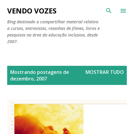
Pular para o conteúdo principal
VENDO VOZES
Blog destinado a compartilhar material relativo
a cursos, entrevistas, resenhas de filmes, livros e
pesquisas na área da educação inclusiva, desde
2007.
P
Mostrando postagens de
MOSTRAR TUDO
o
dezembro, 2007
s
t
a
g
e
n