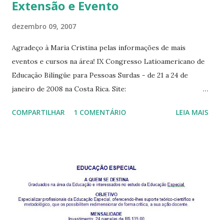
Extensão e Evento
dezembro 09, 2007
Agradeço à Maria Cristina pelas informações de mais
eventos e cursos na área! IX Congresso Latioamericano de
Educação Bilíngüe para Pessoas Surdas - de 21 a 24 de
janeiro de 2008 na Costa Rica. Site:
http://web.ucr.ac.cr/~congresosordoscr/index.html
COMPARTILHAR
1 COMENTÁRIO
LEIA MAIS
Cursos de Extensão no Unilasalle :
http://ww2.unilasalle.edu.br/extensao/index.php?section=1
Em Março - Capacitação para Instrutores de LIBRAS Em
Abril - LIBRAS Língua Brasileira de Sinais – Nível ILIBRAS
Língua Brasileira de Sinais – Nível II-LIBRAS Língua
Brasileira de Sinais – Nível III Se você quer divulgar algum
curso ou evento neste blog, escreva para:
vanessadagostim@gmail.com .