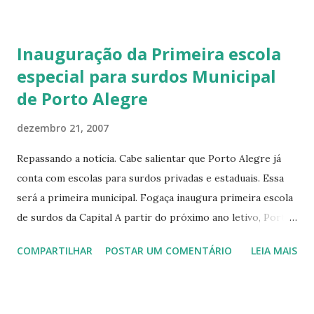
refazer os mais recentes, porém, em breve todos estarão
prontos. Conto com a colaboração e mensagens de vocês
Inauguração da Primeira escola
para que o blog seja realmente útil ao maior número de
especial para surdos Municipal
pessoas interessadas com o tema SURDEZ e Educação .
de Porto Alegre
Confiram os sites relacionados, pois sempre acrescento
algum link novo. Também peço que comentem os posts, ou
dezembro 21, 2007
deixem recadinhos na caixa laranja e o Livro de visitas.
Também há uma enquete que pode ser votada! Um grande
Repassando a notícia. Cabe salientar que Porto Alegre já
abraço a todos, Vanessa.
conta com escolas para surdos privadas e estaduais. Essa
será a primeira municipal. Fogaça inaugura primeira escola
de surdos da Capital A partir do próximo ano letivo, Porto
Alegre contará com a primeira escola voltada à educação de
COMPARTILHAR
POSTAR UM COMENTÁRIO
LEIA MAIS
surdos. Esta manhã, 20, o prefeito José Fogaça inaugurou a
Escola Municipal de Ensino Fundamental de Surdos Bilíngüe
Salomão Watnick, localizada na Rua Mariante, 550, Bairro