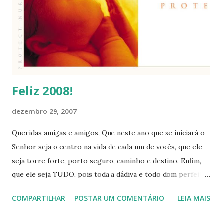
s
Feliz 2008!
dezembro 29, 2007
Queridas amigas e amigos, Que neste ano que se iniciará o
Senhor seja o centro na vida de cada um de vocês, que ele
seja torre forte, porto seguro, caminho e destino. Enfim,
que ele seja TUDO, pois toda a dádiva e todo dom perfeito
vem dele! Que não o louvemos somente pelo que ele nos dá,
COMPARTILHAR
POSTAR UM COMENTÁRIO
LEIA MAIS
mas por quem ele é! Abençoado 2008 a todos. Abração da
amiga, Vanessa Dagostim. É o Senhor Deus quem nos