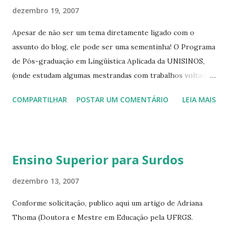
________________________________________
dezembro 19, 2007
_____________
Apesar de não ser um tema diretamente ligado com o
assunto do blog, ele pode ser uma sementinha! O Programa
de Pós-graduação em Lingüística Aplicada da UNISINOS,
(onde estudam algumas mestrandas com trabalhos voltados
para Educação para Surdos e Língua de Sinais, como eu)
COMPARTILHAR
POSTAR UM COMENTÁRIO
LEIA MAIS
tem uma boa notícia, por isso publico aqui uma carta da
coordenadora do PPGLA: Prezados alunos e ex-alunos, com
grande prazer, participamos que nosso Doutorado em
Lingüística Aplicada foi credenciado pela CAPES.Essa
Ensino Superior para Surdos
conquista do doutorado é fruto de esforço coletivo e,
portanto, é também uma conquista de todos vocês que
dezembro 13, 2007
passam ou passaram por nós. A dedicação, o interesse e a
Conforme solicitação, publico aqui um artigo de Adriana
produção de vocês refletem-se agora na possibilidade de
Thoma (Doutora e Mestre em Educação pela UFRGS.
continuar, num nível mais alto, nossos estudos pós-