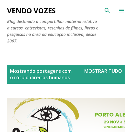
Pular para o conteúdo principal
VENDO VOZES
Blog destinado a compartilhar material relativo
a cursos, entrevistas, resenhas de filmes, livros e
pesquisas na área da educação inclusiva, desde
2007.
P
Mostrando postagens com
MOSTRAR TUDO
o
o rótulo
direitos humanos
s
t
a
g
e
n